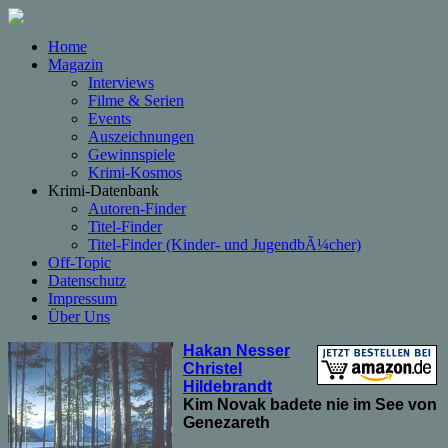
Home
Magazin
Interviews
Filme & Serien
Events
Auszeichnungen
Gewinnspiele
Krimi-Kosmos
Krimi-Datenbank
Autoren-Finder
Titel-Finder
Titel-Finder (Kinder- und JugendbÃ¼cher)
Off-Topic
Datenschutz
Impressum
Über Uns
Hakan Nesser
Christel
Hildebrandt
Kim Novak badete nie im See von
Genezareth