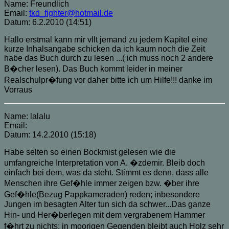
Name: Freundlich
Email:
tkd_fighter@hotmail.de
Datum: 6.2.2010 (14:51)
Hallo erstmal kann mir vllt jemand zu jedem Kapitel eine
kurze Inhalsangabe schicken da ich kaum noch die Zeit
habe das Buch durch zu lesen ...( ich muss noch 2 andere
B�cher lesen). Das Buch kommt leider in meiner
Realschulpr�fung vor daher bitte ich um Hilfe!!! danke im
Vorraus
Name: lalalu
Email:
Datum: 14.2.2010 (15:18)
Habe selten so einen Bockmist gelesen wie die
umfangreiche Interpretation von A. �zdemir. Bleib doch
einfach bei dem, was da steht. Stimmt es denn, dass alle
Menschen ihre Gef�hle immer zeigen bzw. �ber ihre
Gef�hle(Bezug Pappkameraden) reden; inbesondere
Jungen im besagten Alter tun sich da schwer...Das ganze
Hin- und Her�berlegen mit dem vergrabenem Hammer
f�hrt zu nichts; in moorigen Gegenden bleibt auch Holz sehr