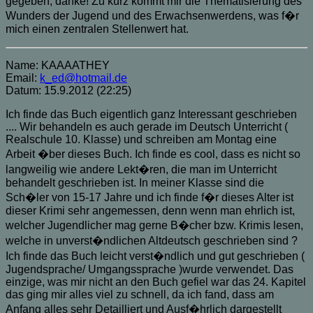
gegeben, danke! Zu kurz kommt mir die Thematisierung des
Wunders der Jugend und des Erwachsenwerdens, was f�r
mich einen zentralen Stellenwert hat.
Name: KAAAATHEY
Email:
k_ed@hotmail.de
Datum: 15.9.2012 (22:25)
Ich finde das Buch eigentlich ganz Interessant geschrieben
.... Wir behandeln es auch gerade im Deutsch Unterricht (
Realschule 10. Klasse) und schreiben am Montag eine
Arbeit �ber dieses Buch. Ich finde es cool, dass es nicht so
langweilig wie andere Lekt�ren, die man im Unterricht
behandelt geschrieben ist. In meiner Klasse sind die
Sch�ler von 15-17 Jahre und ich finde f�r dieses Alter ist
dieser Krimi sehr angemessen, denn wenn man ehrlich ist,
welcher Jugendlicher mag gerne B�cher bzw. Krimis lesen,
welche in unverst�ndlichen Altdeutsch geschrieben sind ?
Ich finde das Buch leicht verst�ndlich und gut geschrieben (
Jugendsprache/ Umgangssprache )wurde verwendet. Das
einzige, was mir nicht an den Buch gefiel war das 24. Kapitel
das ging mir alles viel zu schnell, da ich fand, dass am
Anfang alles sehr Detailliert und Ausf�hrlich dargestellt