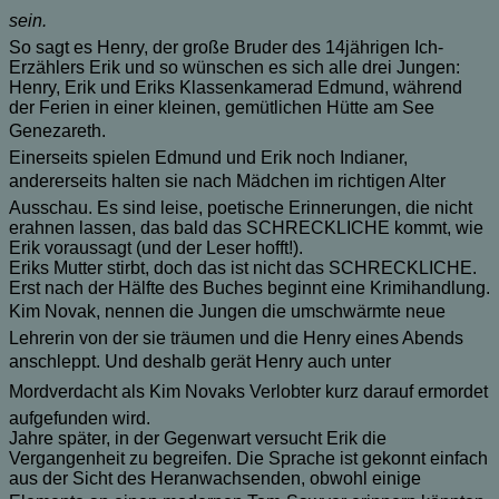
sein.
So sagt es Henry, der große Bruder des 14jährigen Ich-
Erzählers Erik und so wünschen es sich alle drei Jungen:
Henry, Erik und Eriks Klassenkamerad Edmund, während
der Ferien in einer kleinen, gemütlichen Hütte am See
Genezareth.
Einerseits spielen Edmund und Erik noch Indianer,
andererseits halten sie nach Mädchen im richtigen Alter
Ausschau. Es sind leise, poetische Erinnerungen, die nicht
erahnen lassen, das bald das SCHRECKLICHE kommt, wie
Erik voraussagt (und der Leser hofft!).
Eriks Mutter stirbt, doch das ist nicht das SCHRECKLICHE.
Erst nach der Hälfte des Buches beginnt eine Krimihandlung.
Kim Novak, nennen die Jungen die umschwärmte neue
Lehrerin von der sie träumen und die Henry eines Abends
anschleppt. Und deshalb gerät Henry auch unter
Mordverdacht als Kim Novaks Verlobter kurz darauf ermordet
aufgefunden wird.
Jahre später, in der Gegenwart versucht Erik die
Vergangenheit zu begreifen. Die Sprache ist gekonnt einfach
aus der Sicht des Heranwachsenden, obwohl einige