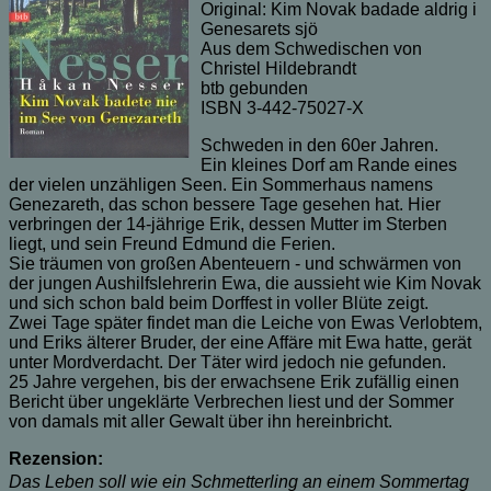
Original: Kim Novak badade aldrig i
Genesarets sjö
Aus dem Schwedischen von
Christel Hildebrandt
btb gebunden
ISBN 3-442-75027-X
Schweden in den 60er Jahren.
Ein kleines Dorf am Rande eines
der vielen unzähligen Seen. Ein Sommerhaus namens
Genezareth, das schon bessere Tage gesehen hat. Hier
verbringen der 14-jährige Erik, dessen Mutter im Sterben
liegt, und sein Freund Edmund die Ferien.
Sie träumen von großen Abenteuern - und schwärmen von
der jungen Aushilfslehrerin Ewa, die aussieht wie Kim Novak
und sich schon bald beim Dorffest in voller Blüte zeigt.
Zwei Tage später findet man die Leiche von Ewas Verlobtem,
und Eriks älterer Bruder, der eine Affäre mit Ewa hatte, gerät
unter Mordverdacht. Der Täter wird jedoch nie gefunden.
25 Jahre vergehen, bis der erwachsene Erik zufällig einen
Bericht über ungeklärte Verbrechen liest und der Sommer
von damals mit aller Gewalt über ihn hereinbricht.
Rezension:
Das Leben soll wie ein Schmetterling an einem Sommertag