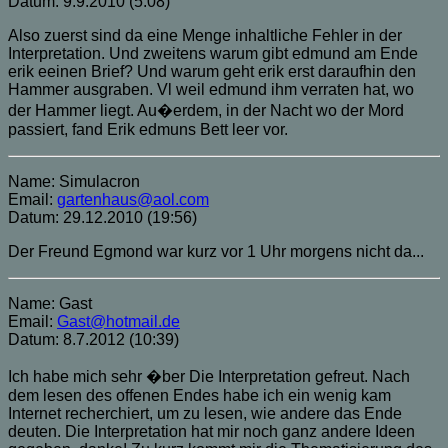
Datum: 9.9.2010 (5:08)
Also zuerst sind da eine Menge inhaltliche Fehler in der
Interpretation. Und zweitens warum gibt edmund am Ende
erik eeinen Brief? Und warum geht erik erst daraufhin den
Hammer ausgraben. Vl weil edmund ihm verraten hat, wo
der Hammer liegt. Au�erdem, in der Nacht wo der Mord
passiert, fand Erik edmuns Bett leer vor.
Name: Simulacron
Email:
gartenhaus@aol.com
Datum: 29.12.2010 (19:56)
Der Freund Egmond war kurz vor 1 Uhr morgens nicht da...
Name: Gast
Email:
Gast@hotmail.de
Datum: 8.7.2012 (10:39)
Ich habe mich sehr �ber Die Interpretation gefreut. Nach
dem lesen des offenen Endes habe ich ein wenig kam
Internet recherchiert, um zu lesen, wie andere das Ende
deuten. Die Interpretation hat mir noch ganz andere Ideen