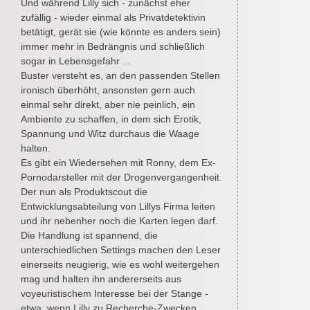
Und während Lilly sich - zunächst eher
zufällig - wieder einmal als Privatdetektivin
betätigt, gerät sie (wie könnte es anders sein)
immer mehr in Bedrängnis und schließlich
sogar in Lebensgefahr ...
Buster versteht es, an den passenden Stellen
ironisch überhöht, ansonsten gern auch
einmal sehr direkt, aber nie peinlich, ein
Ambiente zu schaffen, in dem sich Erotik,
Spannung und Witz durchaus die Waage
halten.
Es gibt ein Wiedersehen mit Ronny, dem Ex-
Pornodarsteller mit der Drogenvergangenheit.
Der nun als Produktscout die
Entwicklungsabteilung von Lillys Firma leiten
und ihr nebenher noch die Karten legen darf.
Die Handlung ist spannend, die
unterschiedlichen Settings machen den Leser
einerseits neugierig, wie es wohl weitergehen
mag und halten ihn andererseits aus
voyeuristischem Interesse bei der Stange -
etwa, wenn Lilly zu Recherche-Zwecken