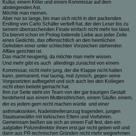
Kultur, einem Killer und einem Kommissar auf dem
absteigenden Ast.
Möchte man meinen.
Aber nur so lange, bis man sich nicht in den packenden
Erstling von Carlo Schäfer vertieft hat, der den Leser bis zu
seinem überraschenden Finale einfach nicht mehr los lässt.
Da brennt schon im Prolog lodernde Liebe aus jeder Zeile
eines Gedichts, das offensichtlich an den heimlichen
Geliebten einer unter schlechten Vorzeichen stehenden
Affäre gerichtet ist.
Das macht neugierig, da möchte man mehr wissen.
Und mehr gibt es auch  allerdings zunächst von einem
Kommissar, nicht mehr jung, der die Klappe nicht halten
kann, permanent, mal launig, mal zynisch, gegen seine
Vorgesetzten aufbegehrt und sich auch bei den Kollegen
nicht eben beliebt gemacht hat.
Ihm zur Seite steht ein Team von der gar traurigen Gestalt
bestehend aus einem Muttersöhnchen, einem Säufer, einem,
der es jedem gern recht machen würde  und einer
asthmakranken, Nadelstreifenanzug tragenden, jungen
Staatsanwältin mit türkischen Eltern und Vorfahren.
Gemeinsam beißen sie sich an einem Fall fest, den ein
aalglatter Polizeidirektor ihnen erst gar nicht geben will und
dann aus PR-technischen Gründen nicht mehr wegnehmen