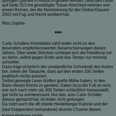
quirligen Quintett in Aussicht gestellt werden, lässt den Leser
auf Seite 313 mit gemäßigter Trauer Abschied nehmen von
einem Roman, der die Nominierung für den Debut-Glauser
2003 mit Fug und Recht verdient hat.
Miss Sophie
***
Carlo Schäfers Krimidebüt zählt leider nicht zu den
besonders empfehlenswerten Neuerscheinungen dieses
Jahres. Über weite Strecken schleppt sich die Handlung nur
so dahin, selbst gegen Ende wird das Tempo nur minimal
schneller.
Dazu trägt sicherlich der umständliche Schreibstil des Autors
bei, sowie die Tatsache, dass auf den ersten 100 Seiten
praktisch nichts passiert.
Selbst geneigte Leser dürften große Mühe haben, in den
Bann dieses Krimis zu geraten. Dabei ist ja der Fall an sich,
wie sich nach mehr als 300 Seiten schließlich herausstellt,
gar nicht so uninteressant. Nur das, was Carlo Schäfer
daraus gemacht hat, ist leider nicht gelungen.
Da nützt auch die oft zitierte Heidelberger Kulisse und der
(laut Klappentext vorhandene) skurrile Charme dieses
Kriminalromans nichts.