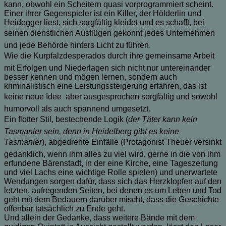
kann, obwohl ein Scheitern quasi vorprogrammiert scheint.
Einer ihrer Gegenspieler ist ein Killer, der Hölderlin und
Heidegger liest, sich sorgfältig kleidet und es schafft, bei
seinen dienstlichen Ausflügen gekonnt jedes Unternehmen
und jede Behörde hinters Licht zu führen.
Wie die Kurpfalzdesperados durch ihre gemeinsame Arbeit
mit Erfolgen und Niederlagen sich nicht nur untereinander
besser kennen und mögen lernen, sondern auch
kriminalistisch eine Leistungssteigerung erfahren, das ist
keine neue Idee  aber ausgesprochen sorgfältig und sowohl
humorvoll als auch spannend umgesetzt.
Ein flotter Stil, bestechende Logik (
der Täter kann kein
Tasmanier sein, denn in Heidelberg gibt es keine
Tasmanier
), abgedrehte Einfälle (Protagonist Theuer versinkt
gedanklich, wenn ihm alles zu viel wird, gerne in die von ihm
erfundene Bärenstadt, in der eine Kirche, eine Tageszeitung
und viel Lachs eine wichtige Rolle spielen) und unerwartete
Wendungen sorgen dafür, dass sich das Herzklopfen auf den
letzten, aufregenden Seiten, bei denen es um Leben und Tod
geht mit dem Bedauern darüber mischt, dass die Geschichte
offenbar tatsächlich zu Ende geht.
Und allein der Gedanke, dass weitere Bände mit dem