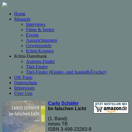
Home
Magazin
Interviews
Filme & Serien
Events
Auszeichnungen
Gewinnspiele
Krimi-Kosmos
Krimi-Datenbank
Autoren-Finder
Titel-Finder
Titel-Finder (Kinder- und JugendbÃ¼cher)
Off-Topic
Datenschutz
Impressum
Über Uns
Carlo Schäfer
Im falschen Licht
(1. Band)
rororo TB
ISBN 3-499-23283-9