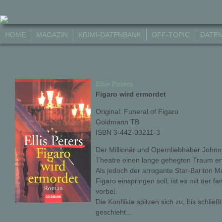
HOME
MAGAZIN
KRIMI-DATENBANK
OFF-TOPIC
DATE
Ellis Peters
Figaro wird ermordet
Original: Funeral of Figaro
Goldmann TB
ISBN 3-442-03211-3
Der Millionär und Opernliebhaber Johnn
Theatre einen lange gehegten Traum erfü
Als jedoch der arrogante Star-Bariton Mar
Figaro einspringen soll, ist es mit der 
vorbei.
Die Konflikte spitzen sich zu, bis schli
geschieht...