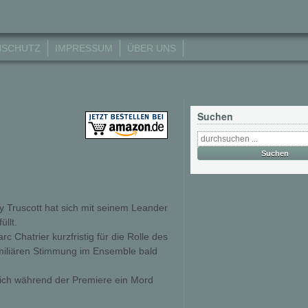
NSCHUTZ
IMPRESSUM
ÜBER UNS
Suchen
y Truscott hat sich mit seinem Leander
llt.
c Chatrier kurzfristig für die Rolle des
familiären Stimmung im Ensemble bald
eßlich während der Premiere ein Mord