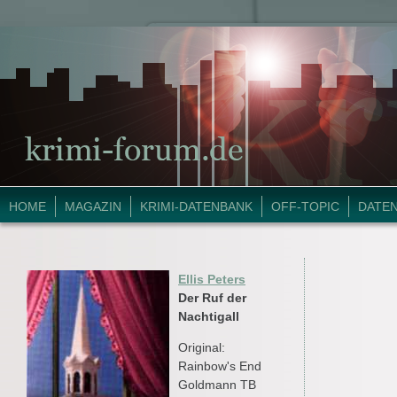
HOME
MAGAZIN
KRIMI-DATENBANK
OFF-TOPIC
DATE
Ellis Peters
Der Ruf der
Nachtigall
Original:
Rainbow's End
Goldmann TB