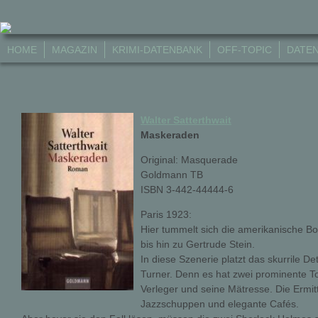
HOME
MAGAZIN
KRIMI-DATENBANK
OFF-TOPIC
DATE
Walter Satterthwait
Maskeraden
Original: Masquerade
Goldmann TB
ISBN 3-442-44444-6
Paris 1923:
Hier tummelt sich die amerikanische 
bis hin zu Gertrude Stein.
In diese Szenerie platzt das skurrile 
Turner. Denn es hat zwei prominente 
Verleger und seine Mätresse. Die Ermit
Jazzschuppen und elegante Cafés.