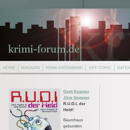
HOME
MAGAZIN
KRIMI-DATENBANK
OFF-TOPIC
DATE
Gerit Kopietz
Jörg Sommer
R.U.D.I, der
Held!
Baumhaus
gebunden