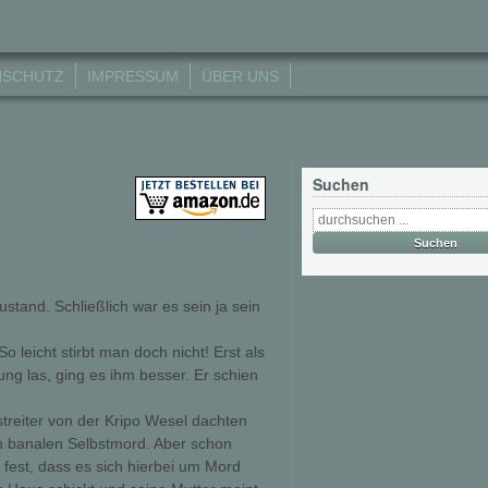
NSCHUTZ
IMPRESSUM
ÜBER UNS
Suchen
ustand. Schließlich war es sein ja sein
 leicht stirbt man doch nicht! Erst als
ng las, ging es ihm besser. Er schien
reiter von der Kripo Wesel dachten
en banalen Selbstmord. Aber schon
 fest, dass es sich hierbei um Mord