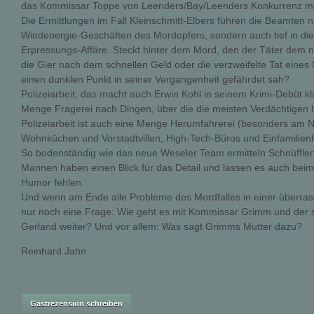
das Kommissar Toppe von Leenders/Bay/Leenders Konkurrenz m
Die Ermittlungen im Fall Kleinschmitt-Elbers führen die Beamten n
Windenergie-Geschäften des Mordopfers, sondern auch tief in die
Erpressungs-Affäre. Steckt hinter dem Mord, den der Täter dem n
die Gier nach dem schnellen Geld oder die verzweifelte Tat eines
einen dunklen Punkt in seiner Vergangenheit gefährdet sah?
Polizeiarbeit, das macht auch Erwin Kohl in seinem Krimi-Debüt kla
Menge Fragerei nach Dingen, über die die meisten Verdächtigen l
Polizeiarbeit ist auch eine Menge Herumfahrerei (besonders am N
Wohnküchen und Vorstadtvillen, High-Tech-Büros und Einfamilien
So bodenständig wie das neue Weseler Team ermitteln Schnüffle
Mannen haben einen Blick für das Detail und lassen es auch beim 
Humor fehlen.
Und wenn am Ende alle Probleme des Mordfalles in einer überras
nur noch eine Frage: Wie geht es mit Kommissar Grimm und der 
Gerland weiter? Und vor allem: Was sagt Grimms Mutter dazu?
Reinhard Jahn