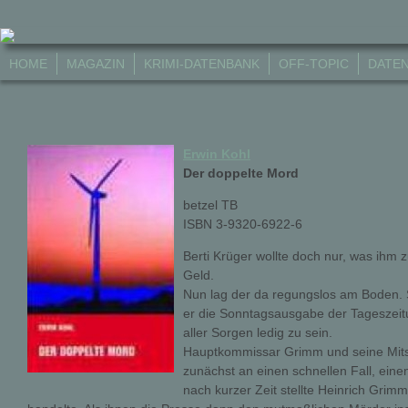
HOME
MAGAZIN
KRIMI-DATENBANK
OFF-TOPIC
DATE
Erwin Kohl
Der doppelte Mord
betzel TB
ISBN 3-9320-6922-6
Berti Krüger wollte doch nur, was ihm z
Geld.
Nun lag der da regungslos am Boden. So
er die Sonntagsausgabe der Tageszeitu
aller Sorgen ledig zu sein.
Hauptkommissar Grimm und seine Mitst
zunächst an einen schnellen Fall, ein
nach kurzer Zeit stellte Heinrich Grimm