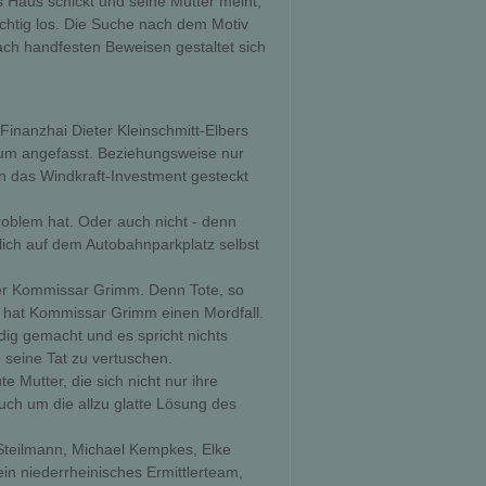
 Haus schickt und seine Mutter meint,
ichtig los. Die Suche nach dem Motiv
ch handfesten Beweisen gestaltet sich
r Finanzhai Dieter Kleinschmitt-Elbers
kaum angefasst. Beziehungsweise nur
n das Windkraft-Investment gesteckt
Problem hat. Oder auch nicht - denn
blich auf dem Autobahnparkplatz selbst
r Kommissar Grimm. Denn Tote, so
so hat Kommissar Grimm einen Mordfall.
ndig gemacht und es spricht nichts
seine Tat zu vertuschen.
 Mutter, die sich nicht nur ihre
h um die allzu glatte Lösung des
Steilmann, Michael Kempkes, Elke
in niederrheinisches Ermittlerteam,