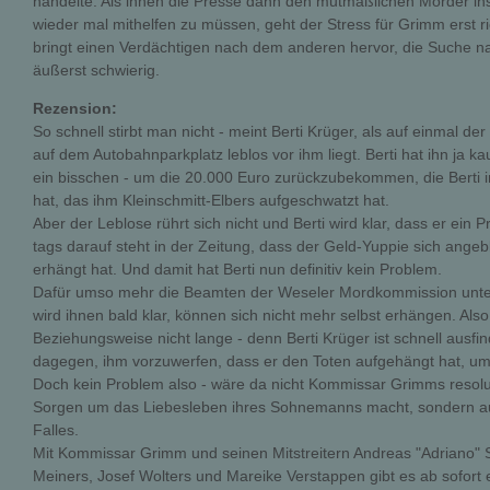
handelte. Als ihnen die Presse dann den mutmaßlichen Mörder ins
wieder mal mithelfen zu müssen, geht der Stress für Grimm erst r
bringt einen Verdächtigen nach dem anderen hervor, die Suche na
äußerst schwierig.
Rezension:
So schnell stirbt man nicht - meint Berti Krüger, als auf einmal de
auf dem Autobahnparkplatz leblos vor ihm liegt. Berti hat ihn ja 
ein bisschen - um die 20.000 Euro zurückzubekommen, die Berti i
hat, das ihm Kleinschmitt-Elbers aufgeschwatzt hat.
Aber der Leblose rührt sich nicht und Berti wird klar, dass er ein 
tags darauf steht in der Zeitung, dass der Geld-Yuppie sich ange
erhängt hat. Und damit hat Berti nun definitiv kein Problem.
Dafür umso mehr die Beamten der Weseler Mordkommission unte
wird ihnen bald klar, können sich nicht mehr selbst erhängen. Al
Beziehungsweise nicht lange - denn Berti Krüger ist schnell ausfi
dagegen, ihm vorzuwerfen, dass er den Toten aufgehängt hat, um 
Doch kein Problem also - wäre da nicht Kommissar Grimms resolute
Sorgen um das Liebesleben ihres Sohnemanns macht, sondern auc
Falles.
Mit Kommissar Grimm und seinen Mitstreitern Andreas "Adriano" 
Meiners, Josef Wolters und Mareike Verstappen gibt es ab sofort e