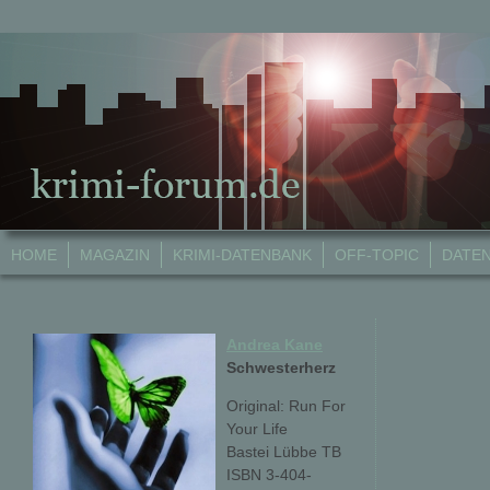
HOME
MAGAZIN
KRIMI-DATENBANK
OFF-TOPIC
DATE
Andrea Kane
Schwesterherz
Original: Run For
Your Life
Bastei Lübbe TB
ISBN 3-404-