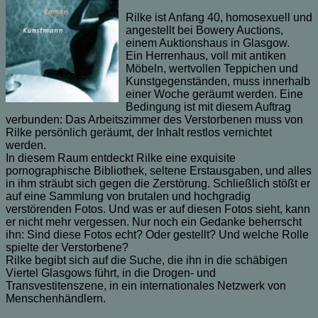
Rilke ist Anfang 40, homosexuell und
angestellt bei Bowery Auctions,
einem Auktionshaus in Glasgow.
Ein Herrenhaus, voll mit antiken
Möbeln, wertvollen Teppichen und
Kunstgegenständen, muss innerhalb
einer Woche geräumt werden. Eine
Bedingung ist mit diesem Auftrag
verbunden: Das Arbeitszimmer des Verstorbenen muss von
Rilke persönlich geräumt, der Inhalt restlos vernichtet
werden.
In diesem Raum entdeckt Rilke eine exquisite
pornographische Bibliothek, seltene Erstausgaben, und alles
in ihm sträubt sich gegen die Zerstörung. Schließlich stößt er
auf eine Sammlung von brutalen und hochgradig
verstörenden Fotos. Und was er auf diesen Fotos sieht, kann
er nicht mehr vergessen. Nur noch ein Gedanke beherrscht
ihn: Sind diese Fotos echt? Oder gestellt? Und welche Rolle
spielte der Verstorbene?
Rilke begibt sich auf die Suche, die ihn in die schäbigen
Viertel Glasgows führt, in die Drogen- und
Transvestitenszene, in ein internationales Netzwerk von
Menschenhändlern.