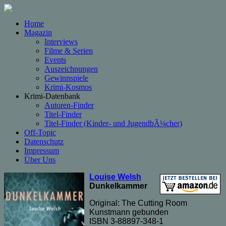
Home
Magazin
Interviews
Filme & Serien
Events
Auszeichnungen
Gewinnspiele
Krimi-Kosmos
Krimi-Datenbank
Autoren-Finder
Titel-Finder
Titel-Finder (Kinder- und JugendbÃ¼cher)
Off-Topic
Datenschutz
Impressum
Über Uns
Louise Welsh
Dunkelkammer
Original: The Cutting Room
Kunstmann gebunden
ISBN 3-88897-348-1