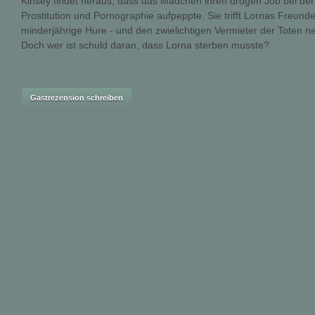
Kinsey findet heraus, dass das Mädchen ihren drögen Job bei de
Prostitution und Pornographie aufpeppte. Sie trifft Lornas Freunde
minderjährige Hure - und den zwielichtigen Vermieter der Toten ne
Doch wer ist schuld daran, dass Lorna sterben musste?