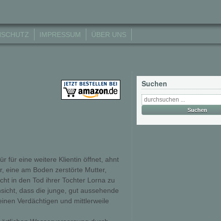
NSCHUTZ
IMPRESSUM
ÜBER UNS
Suchen
r für eine weitere Klientin öffnet, ahnt
er, eine am Boden zerstörte Mutter,
Licht in den Tod ihrer Tochter Lorna zu
Ansicht, dass die junge, gut aussehende
inen Verdächtigen und mittlerweile