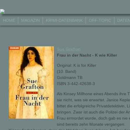
HOME
MAGAZIN
KRIMI-DATENBANK
OFF-TOPIC
DATE
Sue Grafton
Frau in der Nacht - K wie Killer
Original: K is for Killer
(10. Band)
Goldmann TB
ISBN 3-442-42638-3
Als Kinsey Millhone eines Abends ihre Tü
sie nicht, was sie erwartet. Janice Kepl
bittet die erfolgreiche Privatdetektivin, 
bringen. Zwar ist auch die Polizei der 
Frau ermordet wurde, doch gab es nie e
sind bereits zehn Monate vergangen.