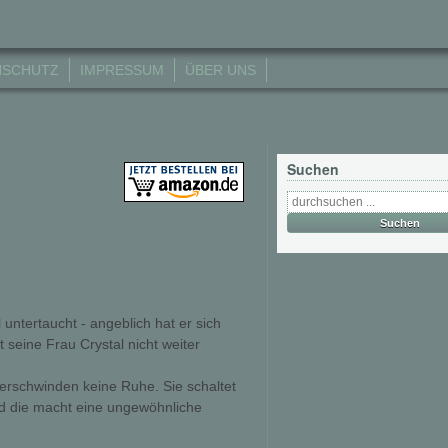
NSCHUTZ
IMPRESSUM
ÜBER UNS
Suchen
 untertaucht - angeblich hat er sich
t seine Frau Crystal nicht weiter
Verschwinden keine Ruhe. Sie schaltet
und die macht eine ungewöhnliche