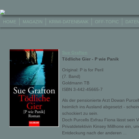
HOME
MAGAZIN
KRIMI-DATENBANK
OFF-TOPIC
DATE
Sue Grafton
Tödliche Gier - P wie Panik
Original: P is for Peril
(7. Band)
Goldmann TB
ISBN 3-442-45665-7
Als der pensionierte Arzt Dowan Purcell
heimlich ins Ausland abgesetzt - schein
schockiert zu sein.
Doch Purcells Exfrau Fiona lässt sein 
Privatdetektivin Kinsey Millhone ein, 
Entdeckung nach der anderen ...