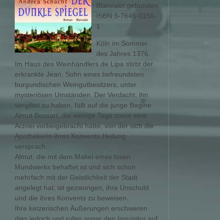
Blanvalet gebunden
ISBN 3-7645-0156-
1
Köln im Sommer
des Jahres 1376.
Im Haus des Weinhändlers de Lipa stirbt der
erkrankte Jean, Sohn eines befreundeten
burgundischen Weingutbesitzers, unter
mysteriösen Umständen. Der Verdacht, ihn
vergiftet zu haben, fällt auf die junge Begine
Almut Bossart, die wenige Tage zuvor eine
Arznei vorbeigebracht hatte, von der sich die
Apothekerin ihres Konvents Heilung
versprach.
Almut, die mit dem Makel eines losen
Mundwerks behaftet ist und sich schon
mehrfach mit der Geistlichkeit der Stadt
angelegt hat, ist gezwungen, ihre Unschuld
und die ihres Konvents zu beweisen.
Ihre ketzerischen Äußerungen erschweren
dies jedoch und rufen sogar den Inquisitor auf