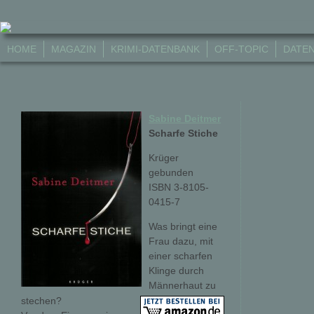
HOME
MAGAZIN
KRIMI-DATENBANK
OFF-TOPIC
DATE
Sabine Deitmer
Scharfe Stiche
Krüger
gebunden
ISBN 3-8105-
0415-7
Was bringt eine
Frau dazu, mit
einer scharfen
Klinge durch
Männerhaut zu
stechen?