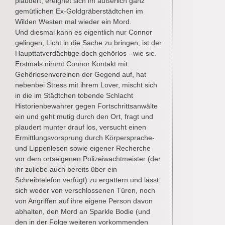
plaudert, ereignet sich im äußerlich ganz
gemütlichen Ex-Goldgräberstädtchen im
Wilden Westen mal wieder ein Mord.
Und diesmal kann es eigentlich nur Connor
gelingen, Licht in die Sache zu bringen, ist der
Haupttatverdächtige doch gehörlos - wie sie.
Erstmals nimmt Connor Kontakt mit
Gehörlosenvereinen der Gegend auf, hat
nebenbei Stress mit ihrem Lover, mischt sich
in die im Städtchen tobende Schlacht
Historienbewahrer gegen Fortschrittsanwälte
ein und geht mutig durch den Ort, fragt und
plaudert munter drauf los, versucht einen
Ermittlungsvorsprung durch Körpersprache-
und Lippenlesen sowie eigener Recherche
vor dem ortseigenen Polizeiwachtmeister (der
ihr zuliebe auch bereits über ein
Schreibtelefon verfügt) zu ergattern und lässt
sich weder von verschlossenen Türen, noch
von Angriffen auf ihre eigene Person davon
abhalten, den Mord an Sparkle Bodie (und
den in der Folge weiteren vorkommenden