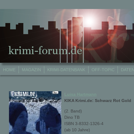
HOME
MAGAZIN
KRIMI-DATENBANK
OFF-TOPIC
DATE
Luisa Hartmann
KIKA Krimi.de: Schwarz Rot Gold
(2. Band)
Dino TB
ISBN 3-8332-1326-4
(ab 10 Jahre)