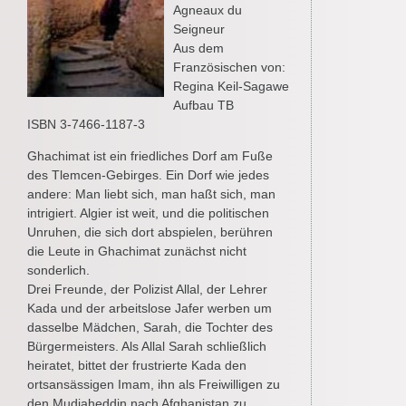
Agneaux du
Seigneur
Aus dem
Französischen von:
Regina Keil-Sagawe
Aufbau TB
ISBN 3-7466-1187-3
Ghachimat ist ein friedliches Dorf am Fuße
des Tlemcen-Gebirges. Ein Dorf wie jedes
andere: Man liebt sich, man haßt sich, man
intrigiert. Algier ist weit, und die politischen
Unruhen, die sich dort abspielen, berühren
die Leute in Ghachimat zunächst nicht
sonderlich.
Drei Freunde, der Polizist Allal, der Lehrer
Kada und der arbeitslose Jafer werben um
dasselbe Mädchen, Sarah, die Tochter des
Bürgermeisters. Als Allal Sarah schließlich
heiratet, bittet der frustrierte Kada den
ortsansässigen Imam, ihn als Freiwilligen zu
den Mudjaheddin nach Afghanistan zu