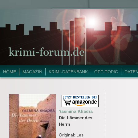
HOME
MAGAZIN
KRIMI-DATENBANK
OFF-TOPIC
DATE
Yasmina Khadra
Die Lämmer des
Herrn
Original: Les