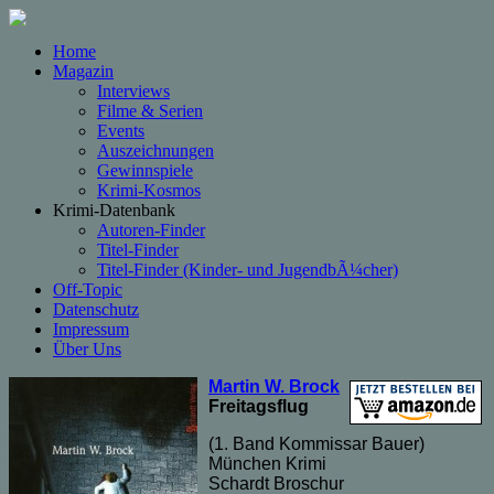
Home
Magazin
Interviews
Filme & Serien
Events
Auszeichnungen
Gewinnspiele
Krimi-Kosmos
Krimi-Datenbank
Autoren-Finder
Titel-Finder
Titel-Finder (Kinder- und JugendbÃ¼cher)
Off-Topic
Datenschutz
Impressum
Über Uns
Martin W. Brock
Freitagsflug
(1. Band Kommissar Bauer)
München Krimi
Schardt Broschur