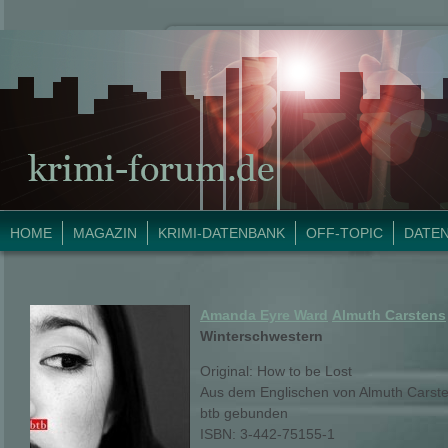
HOME
MAGAZIN
KRIMI-DATENBANK
OFF-TOPIC
DATE
Amanda Eyre Ward
Almuth Carstens
Winterschwestern
Original: How to be Lost
Aus dem Englischen von Almuth Carst
btb gebunden
ISBN: 3-442-75155-1