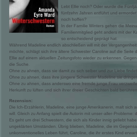
Lebt Ellie noch? Oder wurde die Fünfjäh
fünfzehn Jahren entführt und ermordet
noch hoffen?
In der Familie Winters gehen die Mei
Familienmitglied geht anders mit der 
so entscheidend geprägt hat.
Während Madeline endlich abschließen will mit der Vergangenheit u
möchte, schlägt sich ihre ältere Schwester Caroline auf die Seite d
Ellie auf einem aktuellen Zeitungsfoto wieder zu erkennen. Gegen
die Suche.
Ohne zu ahnen, dass sie damit zu sich selber und zur Liebe findet 
Ohne zu ahnen, dass ihre jüngere Schwester Madeline sie dringend
Ohne zu ahnen, dass anderswo eine fremde junge Frau verzweifel
Herkunft zu lüften und sich ihrer dreier Geschichten bald berühre
Rezension:
Die Ich-Erzählerin, Madeline, eine junge Amerikanerin, malt sich a
will. Gleich zu Anfang spielt die Autorin mit unser-aller-Probleme:
Es geht um drei Schwestern, die sich als Kinder innig geliebt hab
ungeklärten Umständen. Übrig blieben, Madeline, die im Gegensat
unkonventionelles Leben führt, Caroline, die ihr erstes Kind erwart