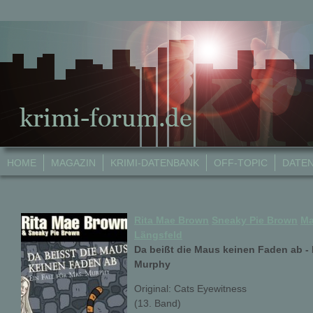
HOME
MAGAZIN
KRIMI-DATENBANK
OFF-TOPIC
DATE
Rita Mae Brown
Sneaky Pie Brown
Ma
Längsfeld
Da beißt die Maus keinen Faden ab - E
Murphy
Original: Cats Eyewitness
(13. Band)