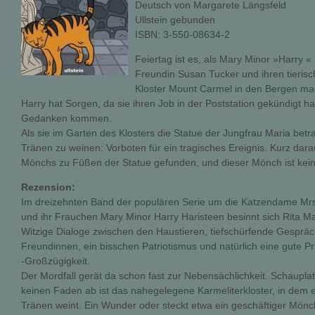
Deutsch von Margarete Längsfeld
Ullstein gebunden
ISBN: 3-550-08634-2
Feiertag ist es, als Mary Minor »Harry « 
Freundin Susan Tucker und ihren tieris
Kloster Mount Carmel in den Bergen ma
Harry hat Sorgen, da sie ihren Job in der Poststation gekündigt 
Gedanken kommen.
Als sie im Garten des Klosters die Statue der Jungfrau Maria betrac
Tränen zu weinen: Vorboten für ein tragisches Ereignis. Kurz darau
Mönchs zu Füßen der Statue gefunden, und dieser Mönch ist keine
Rezension:
Im dreizehnten Band der populären Serie um die Katzendame Mrs
und ihr Frauchen Mary Minor Harry Haristeen besinnt sich Rita M
Witzige Dialoge zwischen den Haustieren, tiefschürfende Gesprä
Freundinnen, ein bisschen Patriotismus und natürlich eine gute P
-Großzügigkeit.
Der Mordfall gerät da schon fast zur Nebensächlichkeit. Schaupla
keinen Faden ab ist das nahegelegene Karmeliterkloster, in dem 
Tränen weint. Ein Wunder oder steckt etwa ein geschäftiger Mönch