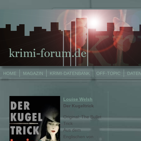
HOME
MAGAZIN
KRIMI-DATENBANK
OFF-TOPIC
DATE
Louise Welsh
Der Kugeltrick
Original: The Bullet
Trick
Aus dem
Englischen von