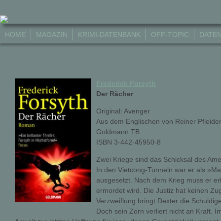
HOME
MAGAZIN
KRIMI-DATENBANK
OFF-TOPIC
DATE
Frederick Forsyth
Der Rächer
Original: Avenger
Aus dem Englischen von Reiner Pfleide
Goldmann TB
ISBN 3-442-45950-8
Zwei Kriege sind das Schicksal des Ame
In den Vietcong-Tunneln war er als »M
ausgesetzt. Nach dem Krieg muss er erl
ermordet wird. Die Justiz hat keinen Zugr
Verzweiflung bringt Dexter die Schuldig
Doch sein Zorn verliert nicht an Kraft.