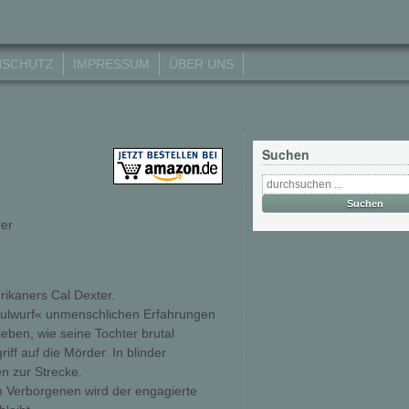
NSCHUTZ
IMPRESSUM
ÜBER UNS
Suchen
rer
rikaners Cal Dexter.
aulwurf« unmenschlichen Erfahrungen
eben, wie seine Tochter brutal
iff auf die Mörder. In blinder
en zur Strecke.
 Im Verborgenen wird der engagierte