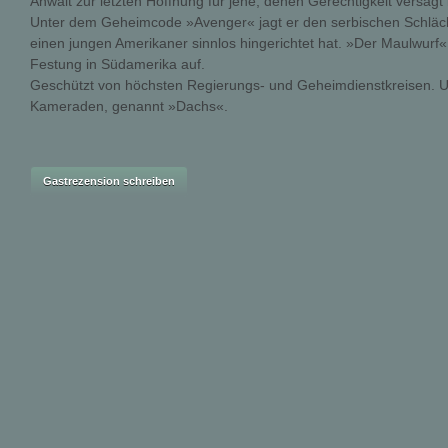
Anwalt zur letzten Hoffnung für jene, denen Gerechtigkeit versagt b
Unter dem Geheimcode »Avenger« jagt er den serbischen Schlächt
einen jungen Amerikaner sinnlos hingerichtet hat. »Der Maulwurf«
Festung in Südamerika auf.
Geschützt von höchsten Regierungs- und Geheimdienstkreisen. 
Kameraden, genannt »Dachs«.