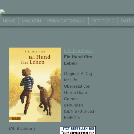
HOME
MAGAZIN
KRIMI-DATENBANK
OFF-TOPIC
DATE
L.S. Matthews
Ein Hund fürs
Leben
Original: A Dog
for Life
Übersetzt von
Gerda Bean
Carseln
gebunden
ISBN 978-3-551-
55492-5
(Ab 9 Jahren)