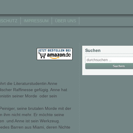
NSCHUTZ
IMPRESSUM
ÜBER UNS
Suchen
hrt die Literaturstudentin Anne
ischer Raffinesse gefügig. Anne hat
nistin seiner Morde  oder sein
 Peiniger, seine brutalen Morde mit der
n ihm nicht mehr. Er möchte seine
n  und Anne ist sein Werkzeug.
rcedes Barren aus Miami, deren Nichte