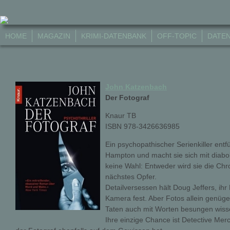
HOME
MAGAZIN
KRIMI-DATENBANK
OFF-TOPIC
DATE
John Katzenbach
Der Fotograf
Knaur TB
ISBN 978-3426636985
Ein psychopathischer Serienkiller entfü
Hampton und macht sie sich mit diabol
keine Wahl: Entweder wird sie die Chro
nächstes Opfer.
Detailversessen hält Doug Jeffers, ihr
Kamera fest. Aber Fotos allein genüge
Taten auch mit Worten besungen wisse
Ihre einzige Chance ist Detective Me