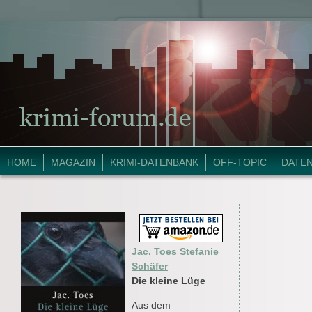
HOME
MAGAZIN
KRIMI-DATENBANK
OFF-TOPIC
DATE
Jac. Toes
Stefanie
Schäfer
Die kleine Lüge
Aus dem