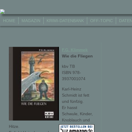
HOME
MAGAZIN
KRIMI-DATENBANK
OFF-TOPIC
DATE
F.G. Klimmek
Wie die Fliegen
kbv TB
ISBN 978-
3937001074
Karl-Heinz
Schmidt ist fett
und fünfzig.
Er hasst
Schwule, Kinder,
Knoblauch und
Hitze.