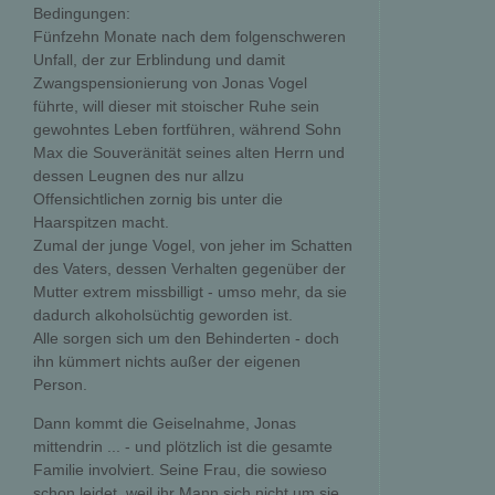
Bedingungen:
Fünfzehn Monate nach dem folgenschweren
Unfall, der zur Erblindung und damit
Zwangspensionierung von Jonas Vogel
führte, will dieser mit stoischer Ruhe sein
gewohntes Leben fortführen, während Sohn
Max die Souveränität seines alten Herrn und
dessen Leugnen des nur allzu
Offensichtlichen zornig bis unter die
Haarspitzen macht.
Zumal der junge Vogel, von jeher im Schatten
des Vaters, dessen Verhalten gegenüber der
Mutter extrem missbilligt - umso mehr, da sie
dadurch alkoholsüchtig geworden ist.
Alle sorgen sich um den Behinderten - doch
ihn kümmert nichts außer der eigenen
Person.
Dann kommt die Geiselnahme, Jonas
mittendrin ... - und plötzlich ist die gesamte
Familie involviert. Seine Frau, die sowieso
schon leidet, weil ihr Mann sich nicht um sie