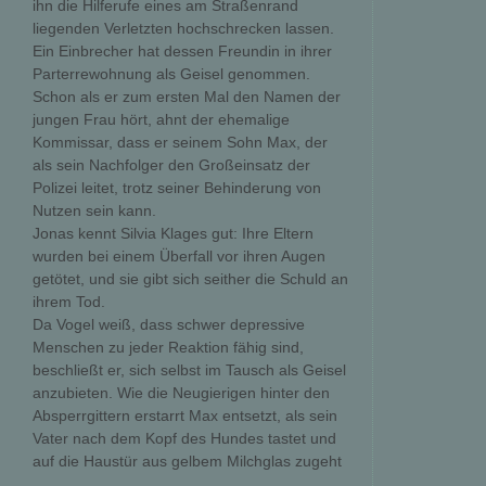
ihn die Hilferufe eines am Straßenrand
liegenden Verletzten hochschrecken lassen.
Ein Einbrecher hat dessen Freundin in ihrer
Parterrewohnung als Geisel genommen.
Schon als er zum ersten Mal den Namen der
jungen Frau hört, ahnt der ehemalige
Kommissar, dass er seinem Sohn Max, der
als sein Nachfolger den Großeinsatz der
Polizei leitet, trotz seiner Behinderung von
Nutzen sein kann.
Jonas kennt Silvia Klages gut: Ihre Eltern
wurden bei einem Überfall vor ihren Augen
getötet, und sie gibt sich seither die Schuld an
ihrem Tod.
Da Vogel weiß, dass schwer depressive
Menschen zu jeder Reaktion fähig sind,
beschließt er, sich selbst im Tausch als Geisel
anzubieten. Wie die Neugierigen hinter den
Absperrgittern erstarrt Max entsetzt, als sein
Vater nach dem Kopf des Hundes tastet und
auf die Haustür aus gelbem Milchglas zugeht
...