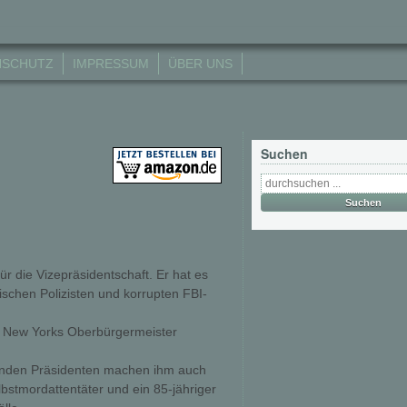
NSCHUTZ
IMPRESSUM
ÜBER UNS
Suchen
ür die Vizepräsidentschaft. Er hat es
ischen Polizisten und korrupten FBI-
ich New Yorks Oberbürgermeister
enden Präsidenten machen ihm auch
bstmordattentäter und ein 85-jähriger