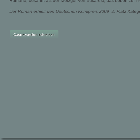
Rumäne, bekannt als der Metzger von Bukarest, das Leben zur Hö
Der Roman erhielt den Deutschen Krimipreis 2009  2. Platz Katego