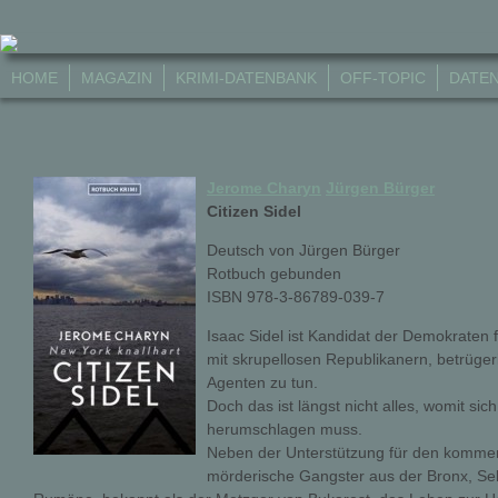
HOME
MAGAZIN
KRIMI-DATENBANK
OFF-TOPIC
DATE
Jerome Charyn
Jürgen Bürger
Citizen Sidel
Deutsch von Jürgen Bürger
Rotbuch gebunden
ISBN 978-3-86789-039-7
Isaac Sidel ist Kandidat der Demokraten f
mit skrupellosen Republikanern, betrüger
Agenten zu tun.
Doch das ist längst nicht alles, womit s
herumschlagen muss.
Neben der Unterstützung für den komm
mörderische Gangster aus der Bronx, Sel