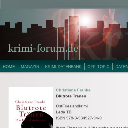
HOME
MAGAZIN
KRIMI-DATENBANK
OFF-TOPIC
DATE
Christiane Franke
Blutrote Tränen
OstFrieslandkrimi
Leda TB
ISBN 978-3-934927-94-0