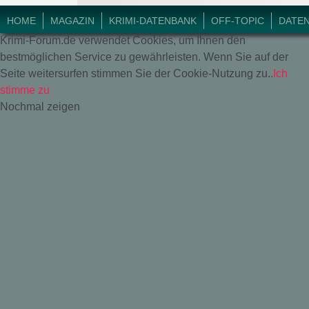
© 2018 Krimi-Forum.
HOME
MAGAZIN
KRIMI-DATENBANK
OFF-TOPIC
DATE
Krimi-Forum.de verwendet Cookies, um Ihnen den
bestmöglichen Service zu gewährleisten. Wenn Sie auf der
Seite weitersurfen stimmen Sie der Cookie-Nutzung zu..
Ich
stimme zu
Nochmal zeigen