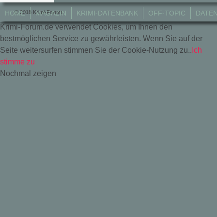
© 2018 Krimi-Forum.
HOME
MAGAZIN
KRIMI-DATENBANK
OFF-TOPIC
DATE
Krimi-Forum.de verwendet Cookies, um Ihnen den
bestmöglichen Service zu gewährleisten. Wenn Sie auf der
Seite weitersurfen stimmen Sie der Cookie-Nutzung zu..
Ich
stimme zu
Nochmal zeigen