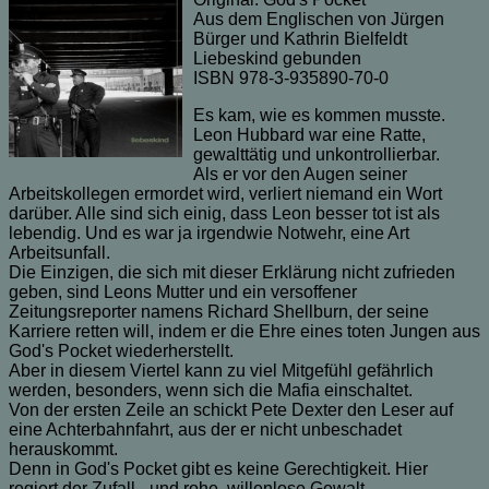
Aus dem Englischen von Jürgen
Bürger und Kathrin Bielfeldt
Liebeskind gebunden
ISBN 978-3-935890-70-0
Es kam, wie es kommen musste.
Leon Hubbard war eine Ratte,
gewalttätig und unkontrollierbar.
Als er vor den Augen seiner
Arbeitskollegen ermordet wird, verliert niemand ein Wort
darüber. Alle sind sich einig, dass Leon besser tot ist als
lebendig. Und es war ja irgendwie Notwehr, eine Art
Arbeitsunfall.
Die Einzigen, die sich mit dieser Erklärung nicht zufrieden
geben, sind Leons Mutter und ein versoffener
Zeitungsreporter namens Richard Shellburn, der seine
Karriere retten will, indem er die Ehre eines toten Jungen aus
God's Pocket wiederherstellt.
Aber in diesem Viertel kann zu viel Mitgefühl gefährlich
werden, besonders, wenn sich die Mafia einschaltet.
Von der ersten Zeile an schickt Pete Dexter den Leser auf
eine Achterbahnfahrt, aus der er nicht unbeschadet
herauskommt.
Denn in God's Pocket gibt es keine Gerechtigkeit. Hier
regiert der Zufall - und rohe, willenlose Gewalt.