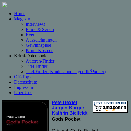
Home
Magazin
Interviews
Filme & Serien
Events
Auszeichnungen
Gewinnspiele
Krimi-Kosmos
Krimi-Datenbank
Autoren-Finder
Titel-Finder
Titel-Finder (Kinder- und JugendbÃ¼cher)
Off-Topic
Datenschutz
Impressum
Über Uns
Pete Dexter
Jürgen Bürger
Kathrin Bielfeldt
Gods Pocket
Original: God's Pocket