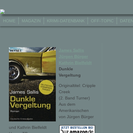
HOME
MAGAZIN
KRIMI-DATENBANK
OFF-TOPIC
DATE
James Sallis
Jürgen Bürger
Kathrin Bielfeldt
Dunkle
Vergeltung
Originaltitel: Cripple
Creek
(2. Band Turner)
Aus dem
Amerikanischen
von Jürgen Bürger
und Kathrin Bielfeldt