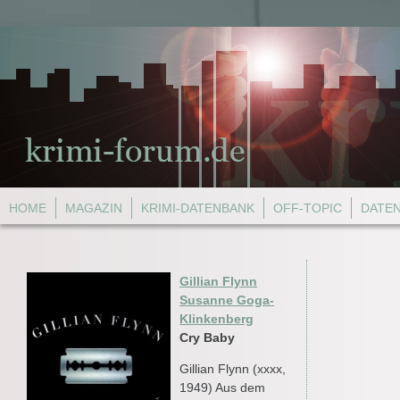
HOME
MAGAZIN
KRIMI-DATENBANK
OFF-TOPIC
DATE
Gillian Flynn
Susanne Goga-
Klinkenberg
Cry Baby
Gillian Flynn (xxxx,
1949) Aus dem