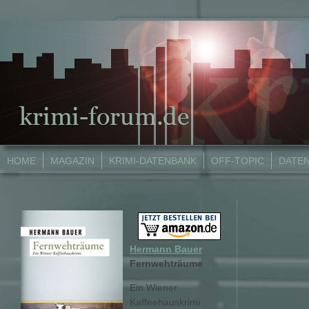
HOME
MAGAZIN
KRIMI-DATENBANK
OFF-TOPIC
DATE
Hermann Bauer
Fernwehträume
Ein Wiener
Kaffeehauskrimi