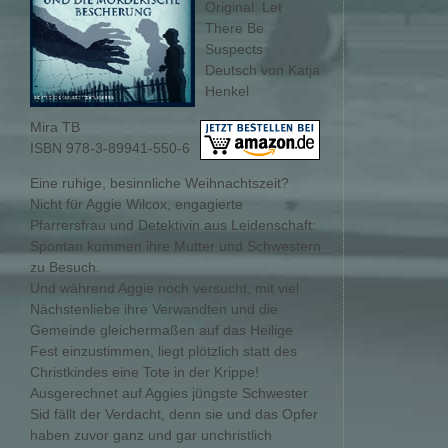
Original: Let
There Be
Suspects
Deutsch von Katja
Henkel
Mira TB
ISBN 978-3-89941-550-6
Eine ruhige, besinnliche Weihnachtszeit?
Nicht für Aggie Wilcox, engagierte
Pfarrersfrau und Detektivin aus Leidenschaft:
Spontan kommen ihre Mutter und Schwestern
zu Besuch.
Und während Aggie noch versucht, mit viel
Nächstenliebe ihre Verwandten und die
Gemeinde gleichermaßen auf das Heilige
Fest einzustimmen, liegt plötzlich statt des
Christkindes eine Tote in der Krippe!
Ausgerechnet auf Aggies jüngste Schwester
Sid fällt der Verdacht, denn sie und das Opfer
haben zuvor ganz und gar unchristlich