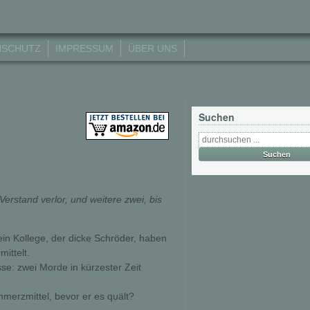
NSCHUTZ
IMPRESSUM
ÜBER UNS
Suchen
Verstand verlor, und weitere zwei, bis
n Kollege, der dicke Schröder, haben
ittelt.
se: zwei Morde in kürzester Zeit 
hmerzmittel, bevor er es quält?