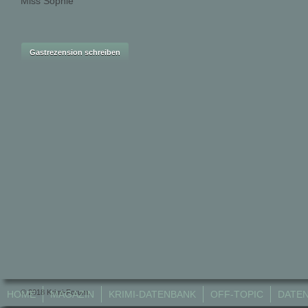
Miss Sophie
© 2018 Krimi-Forum.
HOME
MAGAZIN
KRIMI-DATENBANK
OFF-TOPIC
DATE