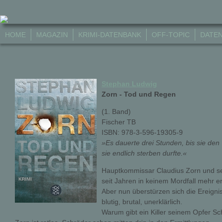
HOME
MAGAZIN
KRIMI-DATENBANK
OFF-TOPIC
DATE
Stephan Ludwig
Zorn - Tod und Regen
(1. Band)
Fischer TB
ISBN: 978-3-596-19305-9
»Es dauerte drei Stunden, bis sie den 
sie endlich sterben durfte.«
Hauptkommissar Claudius Zorn und sei
seit Jahren in keinem Mordfall mehr erm
Aber nun überstürzen sich die Ereignis
blutig, brutal, unerklärlich.
Warum gibt ein Killer seinem Opfer Sc