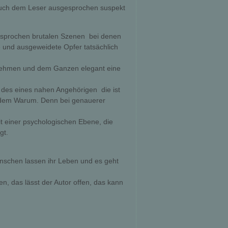
d auch dem Leser ausgesprochen suspekt
esprochen brutalen Szenen  bei denen
e und ausgeweidete Opfer tatsächlich
fnehmen und dem Ganzen elegant eine
des eines nahen Angehörigen  die ist
ach dem Warum. Denn bei genauerer
it einer psychologischen Ebene, die
gt.
enschen lassen ihr Leben und es geht
en, das lässt der Autor offen, das kann