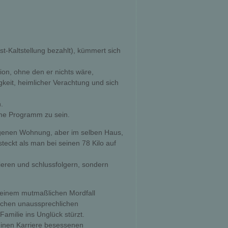
st-Kaltstellung bezahlt), kümmert sich
ion, ohne den er nichts wäre,
gkeit, heimlicher Verachtung und sich
.
me Programm zu sein.
eigenen Wohnung, aber im selben Haus,
teckt als man bei seinen 78 Kilo auf
ieren und schlussfolgern, sondern
it einem mutmaßlichen Mordfall
reichen unaussprechlichen
amilie ins Unglück stürzt.
einen Karriere besessenen