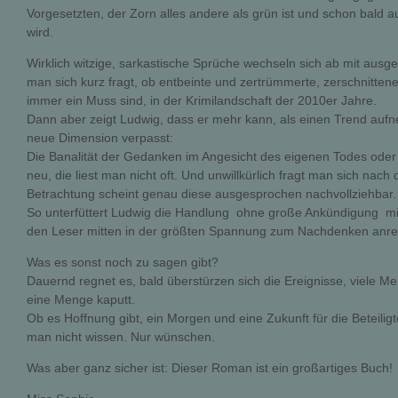
Vorgesetzten, der Zorn alles andere als grün ist und schon bal
wird.
Wirklich witzige, sarkastische Sprüche wechseln sich ab mit ausg
man sich kurz fragt, ob entbeinte und zertrümmerte, zerschnitten
immer ein Muss sind, in der Krimilandschaft der 2010er Jahre.
Dann aber zeigt Ludwig, dass er mehr kann, als einen Trend au
neue Dimension verpasst:
Die Banalität der Gedanken im Angesicht des eigenen Todes oder 
neu, die liest man nicht oft. Und unwillkürlich fragt man sich n
Betrachtung scheint genau diese ausgesprochen nachvollziehbar.
So unterfüttert Ludwig die Handlung  ohne große Ankündigung  m
den Leser mitten in der größten Spannung zum Nachdenken anre
Was es sonst noch zu sagen gibt?
Dauernd regnet es, bald überstürzen sich die Ereignisse, viele M
eine Menge kaputt.
Ob es Hoffnung gibt, ein Morgen und eine Zukunft für die Beteiligt
man nicht wissen. Nur wünschen.
Was aber ganz sicher ist: Dieser Roman ist ein großartiges Buch!