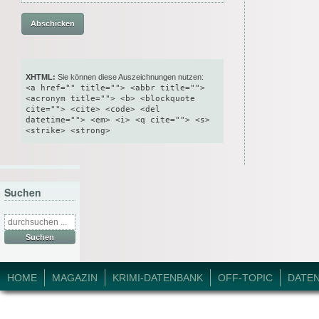
XHTML:
Sie können diese Auszeichnungen nutzen:
<a href="" title=""> <abbr title="">
<acronym title=""> <b> <blockquote
cite=""> <cite> <code> <del
datetime=""> <em> <i> <q cite=""> <s>
<strike> <strong>
Suchen
Suche
nach:
© 2026 Krimi-Forum.
HOME
MAGAZIN
KRIMI-DATENBANK
OFF-TOPIC
DATE