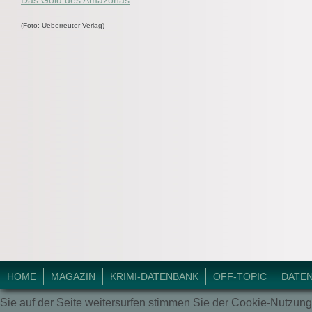
Das Gold des Amazonas
(Foto: Ueberreuter Verlag)
© 2018 Krimi-Forum.
HOME
MAGAZIN
KRIMI-DATENBANK
OFF-TOPIC
DATE
Sie auf der Seite weitersurfen stimmen Sie der Cookie-Nutzung