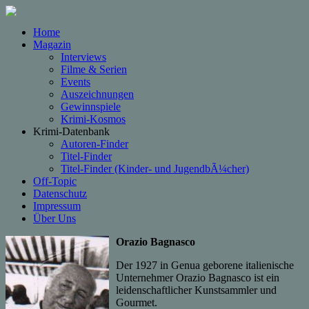
Home
Magazin
Interviews
Filme & Serien
Events
Auszeichnungen
Gewinnspiele
Krimi-Kosmos
Krimi-Datenbank
Autoren-Finder
Titel-Finder
Titel-Finder (Kinder- und JugendbÃ¼cher)
Off-Topic
Datenschutz
Impressum
Über Uns
Orazio Bagnasco
Der 1927 in Genua geborene italienische
Unternehmer Orazio Bagnasco ist ein
leidenschaftlicher Kunstsammler und
Gourmet.