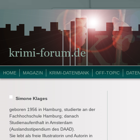
HOME
MAGAZIN
KRIMI-DATENBANK
OFF-TOPIC
DATE
Simone Klages
geboren 1956 in Hamburg, studierte an der
Fachhochschule Hamburg; danach
Studienaufenthalt in Amsterdam
(Auslandsstipendium des DAAD).
Sie lebt als freie Illustratorin und Autorin in