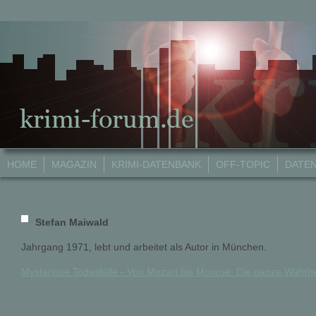
HOME
MAGAZIN
KRIMI-DATENBANK
OFF-TOPIC
DATE
Stefan Maiwald
Jahrgang 1971, lebt und arbeitet als Autor in München.
Mysteriöse Todesfälle - Von Mozart bis Monroe: Die ganze Wahrhe