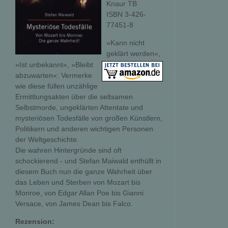
Knaur TB
ISBN 3-426-
77451-8
»Kann nicht
geklärt werden«,
»Ist unbekannt«, »Bleibt
abzuwarten«: Vermerke
wie diese füllen unzählige
Ermittlungsakten über die seltsamen
Selbstmorde, ungeklärten Attentate und
mysteriösen Todesfälle von gro8en Künstlern,
Politikern und anderen wichtigen Personen
der Weltgeschichte.
Die wahren Hintergründe sind oft
schockierend - und Stefan Maiwald enthüllt in
diesem Buch nun die ganze Wahrheit über
das Leben und Sterben von Mozart bis
Monroe, von Edgar Allan Poe bis Gianni
Versace, von James Dean bis Falco.
Rezension: