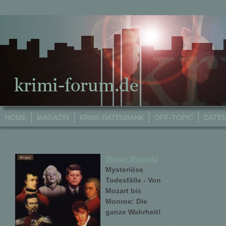
HOME
MAGAZIN
KRIMI-DATENBANK
OFF-TOPIC
DATE
Stefan Maiwald
Mysteriöse
Todesfälle - Von
Mozart bis
Monroe: Die
ganze Wahrheit!