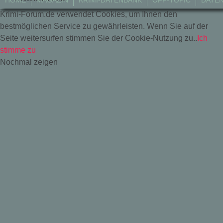
HOME
MAGAZIN
KRIMI-DATENBANK
OFF-TOPIC
DATE
Krimi-Forum.de verwendet Cookies, um Ihnen den
bestmöglichen Service zu gewährleisten. Wenn Sie auf der
Seite weitersurfen stimmen Sie der Cookie-Nutzung zu..
Ich
stimme zu
Nochmal zeigen