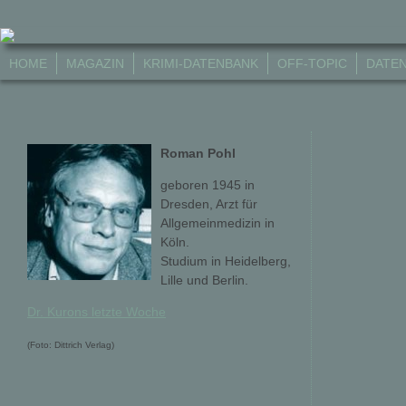
HOME
MAGAZIN
KRIMI-DATENBANK
OFF-TOPIC
DATE
Roman Pohl
geboren 1945 in
Dresden, Arzt für
Allgemeinmedizin in
Köln.
Studium in Heidelberg,
Lille und Berlin.
Dr. Kurons letzte Woche
(Foto: Dittrich Verlag)