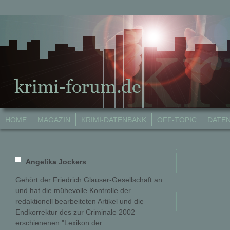
HOME
MAGAZIN
KRIMI-DATENBANK
OFF-TOPIC
DATE
Angelika Jockers
Gehört der Friedrich Glauser-Gesellschaft an
und hat die mühevolle Kontrolle der
redaktionell bearbeiteten Artikel und die
Endkorrektur des zur Criminale 2002
erschienenen "Lexikon der