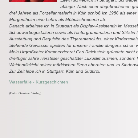
Eltern schließlich in Stuttgart, Schwabe
ablegte. Nach einer abgebrochenen graf
drei Jahren als Porzellanmalerin in Köln schloß ich 1986 als einer
Mergentheim eine Lehre als Möbelschreinerin ab.
Danach arbeitete ich in Stuttgart als Display-Assistentin im Mess
Schauwerbegestalterin sowie als Hintergrundmalerin und Stilistin fü
Ausstattung und Requisite des Tigerentenclubs, einer Kinderspie
Stehende Gewässer spielten für unserer Familie übrigens schon vo
Mein Urgroßvater Kommerzienrat Carl Reichstein gründete nicht n
dreißiger Jahre Hersteller geschätzter Luxuslimousinen, sondern 
Weidendickicht seiner märkischen Seen abernten und zu Kinderwa
Zur Zeit lebe ich in Stuttgart, Köln und Südtirol.
Wasserfälle - Kurzgeschichten
(Foto: Gmeiner Verlag)