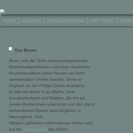
HOME
MAGAZIN
KRIMI-DATENBANK
OFF-TOPIC
DATE
Dan Brown
Bevor sich der Sohn eines preisgekrönten
Mathematikprofessors und einer studierten
Kirchenmusikerin einen Namen als Autor
spektakulärer Thriller machte, lehrte er
Englisch an der Phillips Exeter Academy.
Er lebt mit seiner Frau Blythe, einer
Kunsthistorikerin und Malerin, die ihn bei
seinen Recherchen unterstützt und den damit
verbundenen Reisen stets begleitet, in
Neuengland, USA.
Weitere zahlreiche Informationen finden sich
auf der
Internetseite
des Autors.