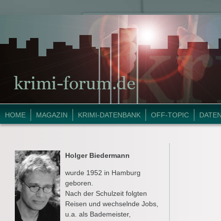
HOME
MAGAZIN
KRIMI-DATENBANK
OFF-TOPIC
DATE
Holger Biedermann
wurde 1952 in Hamburg
geboren.
Nach der Schulzeit folgten
Reisen und wechselnde Jobs,
u.a. als Bademeister,