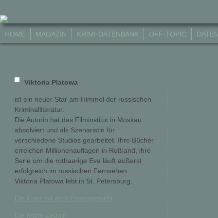
HOME
MAGAZIN
KRIMI-DATENBANK
OFF-TOPIC
DATE
Viktoria Platowa
ist ein neuer Star am Himmel der russischen
Kriminalliteratur.
Die Autorin hat das Filminstitut in Moskau
absolviert und als Szenaristin für
verschiedene Studios gearbeitet. Ihre Bücher
erreichen Millionenauflagen in Rußland, ihre
Serie um die rothaarige Eva läuft äußerst
erfolgreich im russischen Fernsehen.
Viktoria Platowa lebt in St. Petersburg.
Die Frau mit dem Engelsgesicht
Die letzte Zeugin