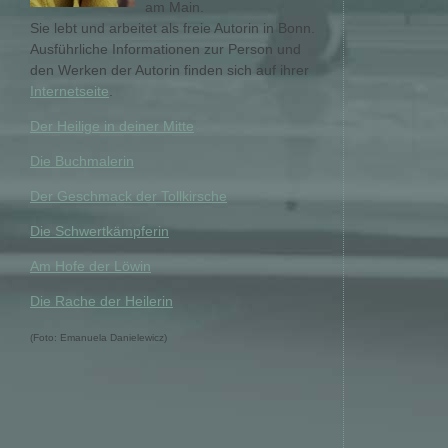
am Main.
Sie lebt und arbeitet als freie Autorin in Bonn.
Ausführliche Informationen zur Person und
den Werken der Autorin finden sich auf ihrer
Internetseite
.
Der Heilige in deiner Mitte
Die Buchmalerin
Der Geschmack der Tollkirsche
Die Schwertkämpferin
Am Hofe der Löwin
Die Rache der Heilerin
(Foto: Emanuela Danielewicz)